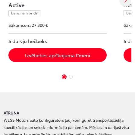
Active
Acti
benzīna hibrīds
benz
Sākumcena
27 300 €
Sāku
5 durvju hečbeks
5 du
Izvēlieties aprīkojuma līmeni
ATRUNA
WESS Motors auto konfigurators ļauj konfigurēt transportlīdzekļa
specifikācijas un sniedz informāciju par cenām. Mēs esam darījuši visu
iespējamo, lai nodrošinātu to atbilstību mūsu piedāvātajiem